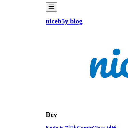
niceb5y blog
Dev
Node.js 기반 ComicGlass 서버